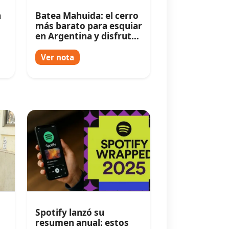
a
Batea Mahuida: el cerro
más barato para esquiar
en Argentina y disfrutar
de paisajes increíbles
Ver nota
Spotify lanzó su
resumen anual: estos