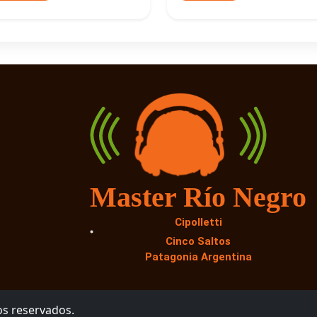
Master Río Negro
Cipolletti
Cinco Saltos
Patagonia Argentina
os reservados.