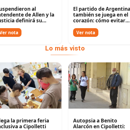
uspendieron al
El partido de Argentin
ntendente de Allen y la
también se juega en el
usticia definirá su
corazón: cómo evitar
uturo
riesgos durante el
Mundial
Ver nota
Ver nota
Lo más visto
lega la primera feria
Autopsia a Benito
nclusiva a Cipolletti
Alarcón en Cipolletti: