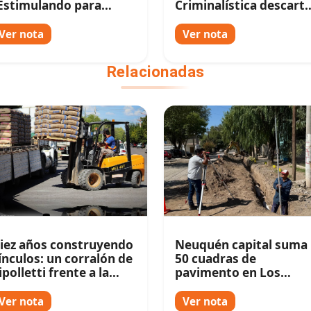
Estimulando para
Criminalística descart
ncluir"
un homicidio
Ver nota
Ver nota
Relacionadas
iez años construyendo
Neuquén capital suma
ínculos: un corralón de
50 cuadras de
ipolletti frente a la
pavimento en Los
ueva competencia
Pumitas
Ver nota
Ver nota