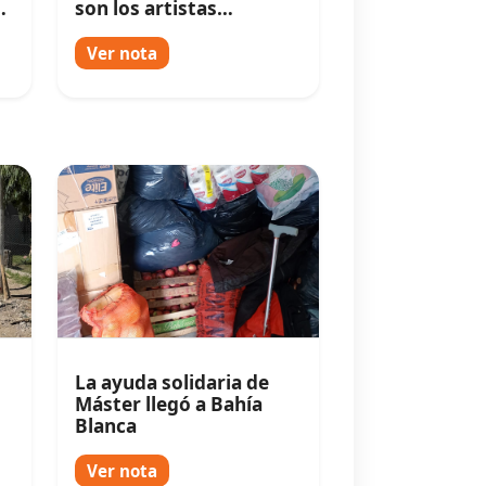
ó
son los artistas
argentinos más
escuchados
Ver nota
La ayuda solidaria de
Máster llegó a Bahía
Blanca
Ver nota