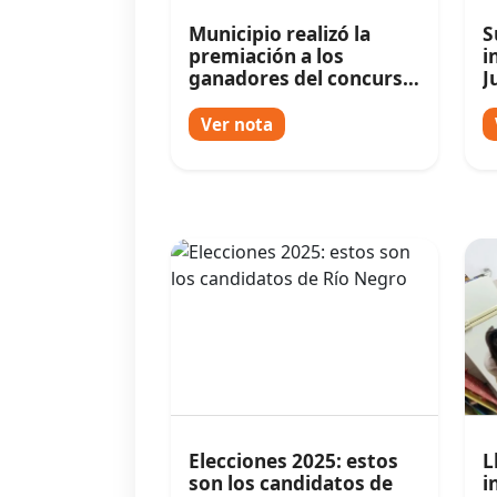
Municipio realizó la
S
premiación a los
i
ganadores del concurso
J
de títeres y retablos
f
Ver nota
Elecciones 2025: estos
L
son los candidatos de
i