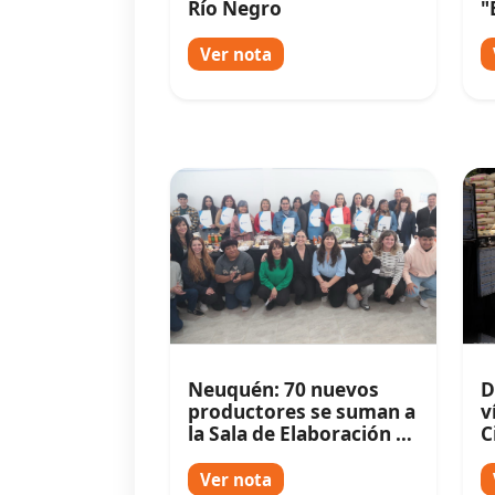
Río Negro
"
i
Ver nota
Neuquén: 70 nuevos
D
productores se suman a
v
la Sala de Elaboración de
C
Toma Norte
n
Ver nota