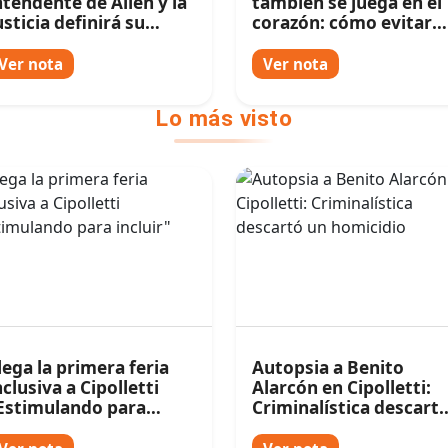
ntendente de Allen y la
también se juega en el
usticia definirá su
corazón: cómo evitar
uturo
riesgos durante el
Mundial
Ver nota
Ver nota
Lo más visto
lega la primera feria
Autopsia a Benito
nclusiva a Cipolletti
Alarcón en Cipolletti:
Estimulando para
Criminalística descart
ncluir"
un homicidio