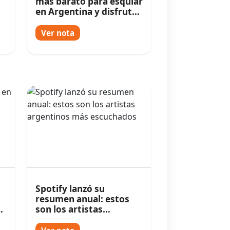
más barato para esquiar
en Argentina y disfrutar
de paisajes increíbles
Ver nota
Spotify lanzó su
resumen anual: estos
ó
son los artistas
argentinos más
escuchados