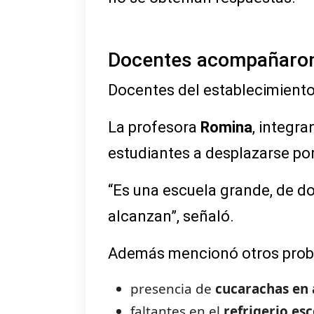
Docentes acompañaron 
Docentes del establecimient
La profesora
Romina
, integra
estudiantes a desplazarse por
“Es una escuela grande, de dos
alcanzan”, señaló.
Además mencionó otros proble
presencia de
cucarachas en 
faltantes en el
refrigerio esc