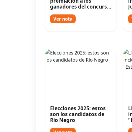
premiación a los
i
ganadores del concurso
J
de títeres y retablos
f
Ver nota
Elecciones 2025: estos
L
son los candidatos de
i
Río Negro
"
i