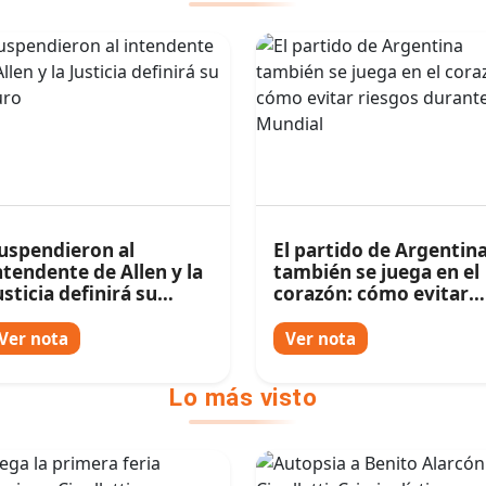
uspendieron al
El partido de Argentin
ntendente de Allen y la
también se juega en el
usticia definirá su
corazón: cómo evitar
uturo
riesgos durante el
Mundial
Ver nota
Ver nota
Lo más visto