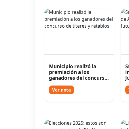
Municipio realizó la
S
premiación a los
i
ganadores del concurso
J
de títeres y retablos
f
Ver nota