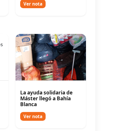
escuchados
Ver nota
La ayuda solidaria de
Máster llegó a Bahía
Blanca
Ver nota