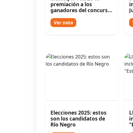
premiación a los
i
ganadores del concurso
J
de títeres y retablos
f
Ver nota
Elecciones 2025: estos
L
son los candidatos de
i
Río Negro
"
i