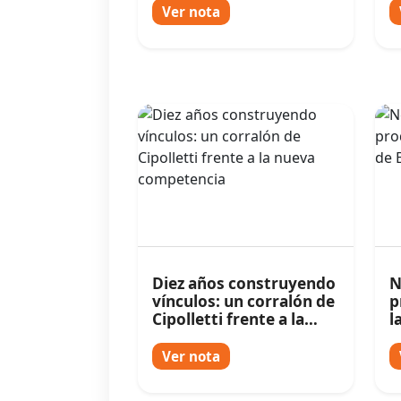
Ver nota
Diez años construyendo
N
vínculos: un corralón de
p
Cipolletti frente a la
l
nueva competencia
T
Ver nota