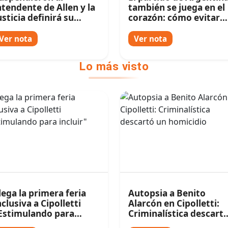
ntendente de Allen y la
también se juega en el
usticia definirá su
corazón: cómo evitar
uturo
riesgos durante el
Mundial
Ver nota
Ver nota
Lo más visto
lega la primera feria
Autopsia a Benito
nclusiva a Cipolletti
Alarcón en Cipolletti:
Estimulando para
Criminalística descart
ncluir"
un homicidio