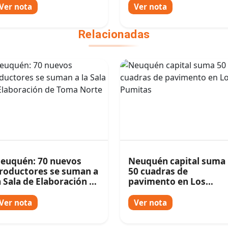
Ver nota
Ver nota
Relacionadas
euquén: 70 nuevos
Neuquén capital suma
roductores se suman a
50 cuadras de
a Sala de Elaboración de
pavimento en Los
oma Norte
Pumitas
Ver nota
Ver nota